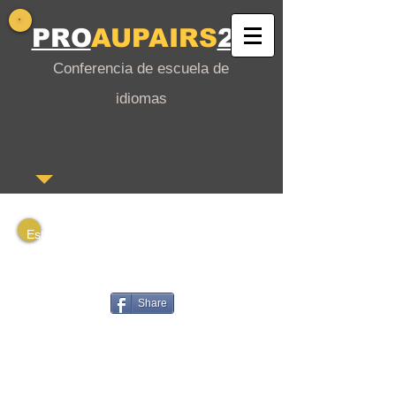
PRO
AUPAIRS
24
Conferencia de escuela de
idiomas
Este es un archivo PDF que puede
descargar o
también les gusta compartir con sus
amigos interesados.
Share
Gutschein in deutscher Sprache
Voucher in English
Vale en español
Bono en francés
Voucher em português