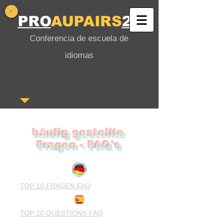
PRO
AUPAIRS
24
Conferencia de escuela de
idiomas
häufig gestellte
Fragen -
FAQ's
TOP 10 FRAGEN FAQ
TOP 10 QUESTIONS FAQ